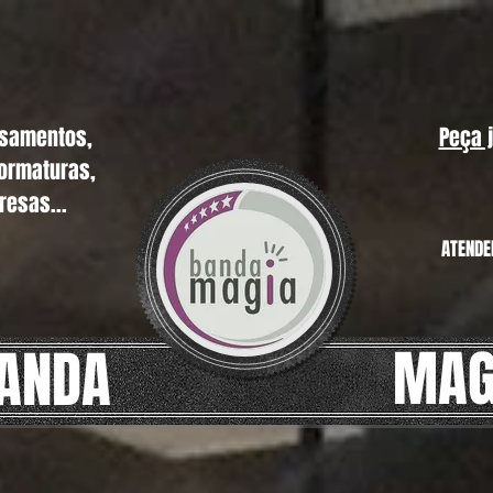
asamentos,
Peça 
formaturas,
resas...
ATENDE
MAG
ANDA