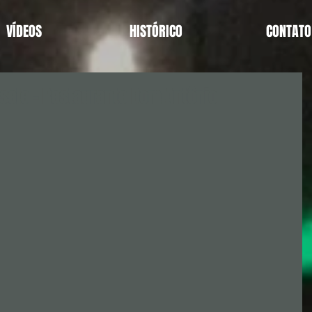
VÍDEOS
HISTÓRICO
CONTATO
sele - Restaurante Dom Antônio