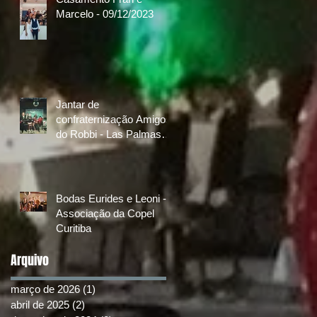
Marcelo - 09/12/2023
Jantar de
confraternização Amigos
do Robbi - Las Palmas
Golf & Country Club
08/10/2022
Bodas Eurides e Leoni -
Associação da Copel
Curitiba
Arquivo
março de 2026
(1)
1 post
abril de 2025
(2)
2 posts