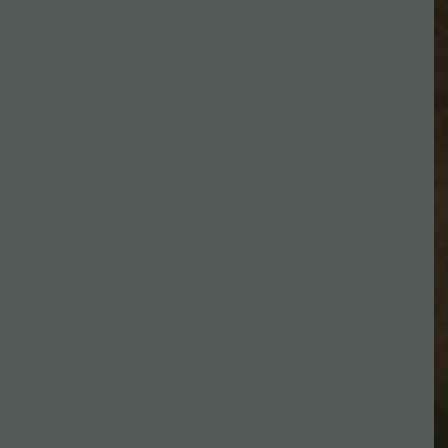
itiba
restaurante dom antonio
saxofone