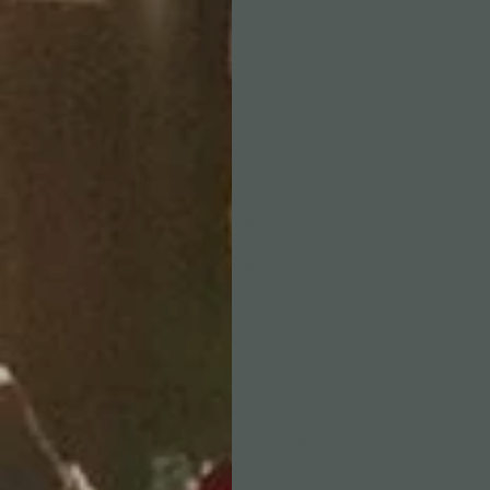
Tags:
banda de casamento
casando em cur
casamento
Comentários