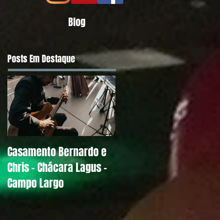
Blog
Posts Em Destaque
Casamento Bernardo e
Alguns Depoimentos
Chris - Chácara Lagus -
Antigos de Noivos
Campo Largo