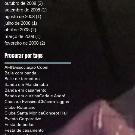
outubro de 2008
(2)
2 posts
setembro de 2008
(1)
1 post
agosto de 2008
(1)
1 post
julho de 2008
(1)
1 post
abril de 2008
(2)
2 posts
março de 2008
(1)
1 post
fevereiro de 2008
(2)
2 posts
Procurar por tags
AFIN
Associação Copel
Baile com banda
Baile de formatura
Banda em Mandirituba
Banda em casamento
Banda em curitiba
Carla e André
Chacara Evissima
Chácara laggus
Clube Rotariano
Clube Santa Mônica
Concept Hall
Evento Corporativo
Festa de bodas
Festa de casamento