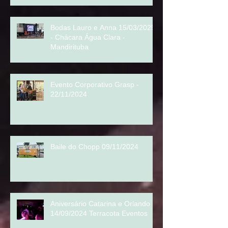
Bodas Lauro e Anna 15/03/2025
- Chácara Água Clara -
Mandirituba
Evento Corporativo Grasp -
22/11/2024
Baile do Chopp 09/11/2024
Aniversário Catarina e Orlando -