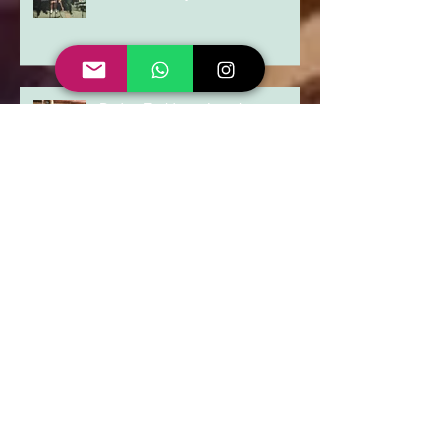
Amigos do Robbi - Las Palmas
Golf & Country Club 08/10/2022
Bodas Eurides e Leoni -
Associação da Copel Curitiba
Arquivo
março de 2026
(1)
1 post
abril de 2025
(2)
2 posts
dezembro de 2024
(3)
3 posts
janeiro de 2024
(1)
1 post
dezembro de 2023
(1)
1 post
agosto de 2023
(1)
1 post
julho de 2023
(1)
1 post