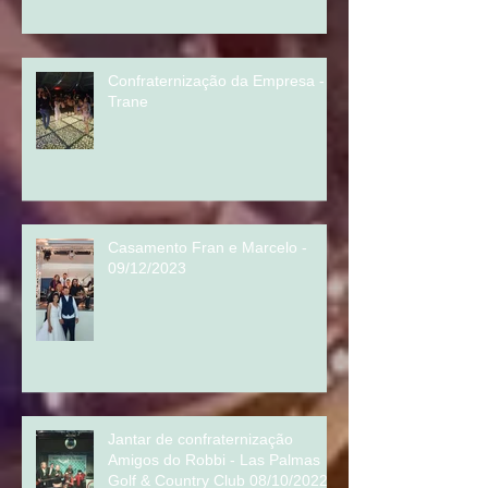
14/09/2024 Terracota Eventos
Confraternização da Empresa -
Trane
Casamento Fran e Marcelo -
09/12/2023
Jantar de confraternização