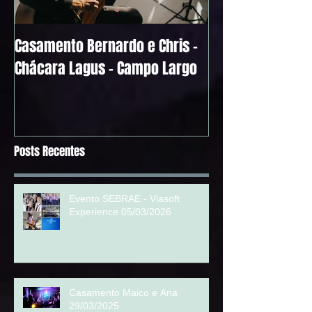
Casamento Bernardo e Chris -
Alguns Depoimen
Chácara Lagus - Campo Largo
Noivos
Posts Recentes
Evento SEBRAE - Viasoft
Experience 05/03/2026