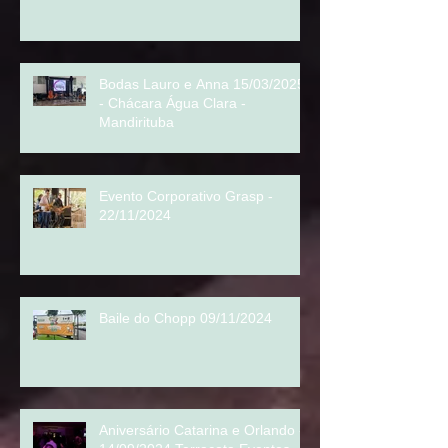
Casamento Maico e Ana
29/03/2025
Bodas Lauro e Anna 15/03/2025
- Chácara Água Clara -
Mandirituba
Evento Corporativo Grasp -
22/11/2024
Baile do Chopp 09/11/2024