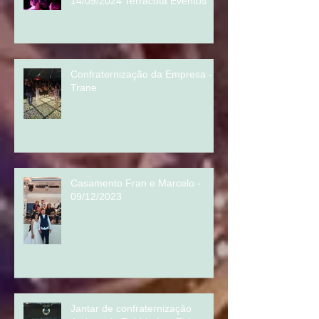
Aniversário Catarina e Orlando -
14/09/2024 Terracota Eventos
Confraternização da Empresa -
Trane
Casamento Fran e Marcelo -
09/12/2023