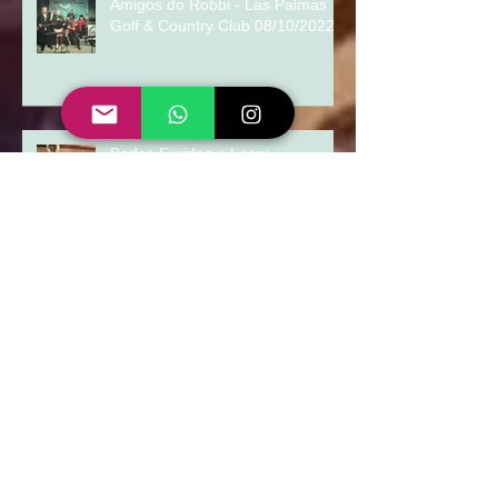
Jantar de confraternização
Amigos do Robbi - Las Palmas
Golf & Country Club 08/10/2022
Bodas Eurides e Leoni -
Associação da Copel Curitiba
Arquivo
março de 2026
(1)
1 post
abril de 2025
(2)
2 posts
dezembro de 2024
(3)
3 posts
janeiro de 2024
(1)
1 post
dezembro de 2023
(1)
1 post
agosto de 2023
(1)
1 post