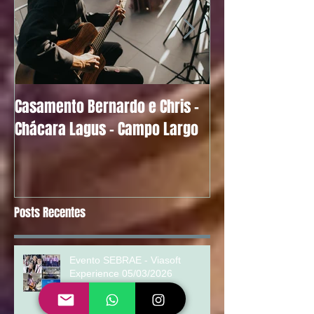
Casamento Bernardo e Chris -
Alguns Depoimen
Chácara Lagus - Campo Largo
Noivos
Posts Recentes
Evento SEBRAE - Viasoft