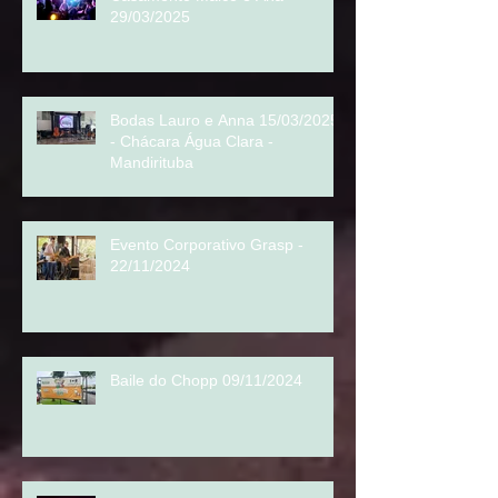
Casamento Maico e Ana
29/03/2025
Bodas Lauro e Anna 15/03/2025
- Chácara Água Clara -
Mandirituba
Evento Corporativo Grasp -
22/11/2024
Baile do Chopp 09/11/2024