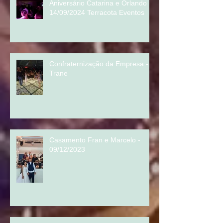
Aniversário Catarina e Orlando -
14/09/2024 Terracota Eventos
Confraternização da Empresa -
Trane
Casamento Fran e Marcelo -
09/12/2023