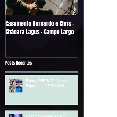
Casamento Bernardo e Chris -
Alguns Depoimen
Chácara Lagus - Campo Largo
Noivos
Posts Recentes
Evento SEBRAE - Viasoft
Experience 05/03/2026