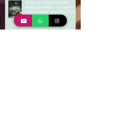
Jantar de confraternização
Amigos do Robbi - Las Palmas
Golf & Country Club 08/10/2022
Bodas Eurides e Leoni -
Associação da Copel Curitiba
Arquivo
março de 2026
(1)
1 post
abril de 2025
(2)
2 posts
dezembro de 2024
(3)
3 posts
janeiro de 2024
(1)
1 post
dezembro de 2023
(1)
1 post