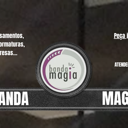
asamentos,
Peça 
formaturas,
resas...
ATENDE
MAG
ANDA