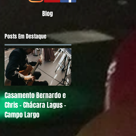
Blog
Posts Em Destaque
Casamento Bernardo e
Alguns Depoimentos
Chris - Chácara Lagus -
Antigos de Noivos
Campo Largo