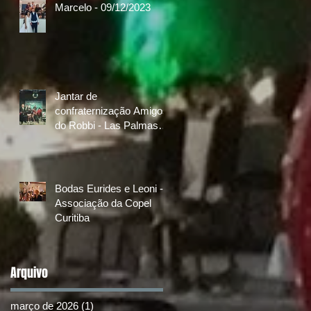
Marcelo - 09/12/2023
Jantar de
confraternização Amigos
do Robbi - Las Palmas
Golf & Country Club
08/10/2022
Bodas Eurides e Leoni -
Associação da Copel
Curitiba
Arquivo
março de 2026
(1)
1 post