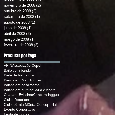
novembro de 2008
(2)
2 posts
outubro de 2008
(2)
2 posts
setembro de 2008
(1)
1 post
agosto de 2008
(1)
1 post
julho de 2008
(1)
1 post
abril de 2008
(2)
2 posts
março de 2008
(1)
1 post
fevereiro de 2008
(2)
2 posts
Procurar por tags
AFIN
Associação Copel
Baile com banda
Baile de formatura
Banda em Mandirituba
Banda em casamento
Banda em curitiba
Carla e André
Chacara Evissima
Chácara laggus
Clube Rotariano
Clube Santa Mônica
Concept Hall
Evento Corporativo
Festa de bodas