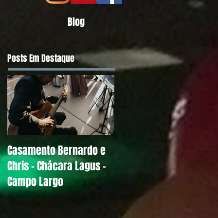
Blog
Posts Em Destaque
Casamento Bernardo e
Alguns Depoimentos
Chris - Chácara Lagus -
Antigos de Noivos
Campo Largo