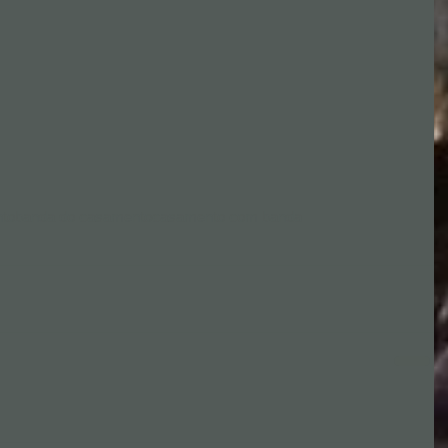
nto
banda do casamento
casamento com banda