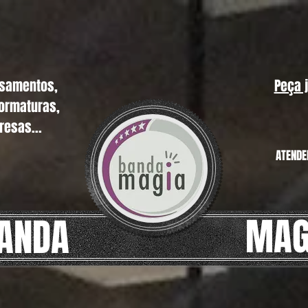
asamentos,
Peça 
formaturas,
resas...
ATENDE
MAG
ANDA