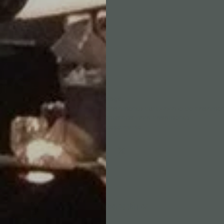
Tags:
casamento curitiba
baile de casame
musicos para casamento
casamento
Comentários