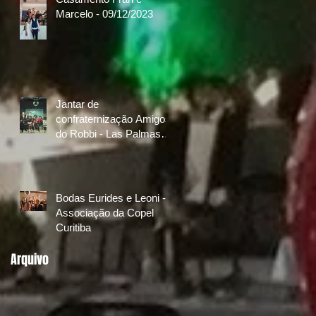
Marcelo - 09/12/2023
Jantar de
confraternização Amigos
do Robbi - Las Palmas
Golf & Country Club
08/10/2022
Bodas Eurides e Leoni -
Associação da Copel
Curitiba
Arquivo