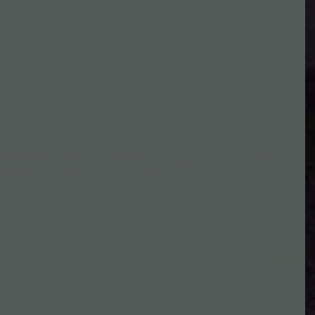
e de casamento
Festa de casamento
músicos para casamento
nda santa catarina
são bento do sul