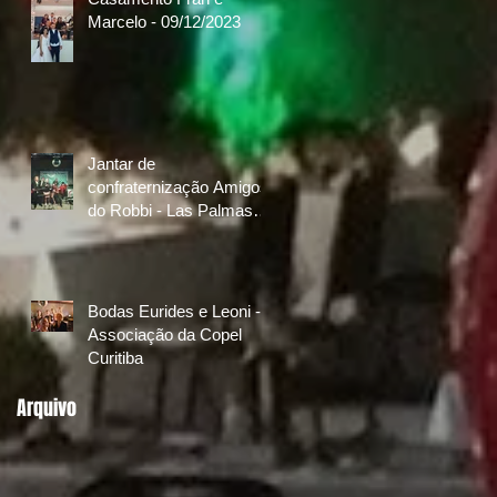
Marcelo - 09/12/2023
Jantar de
confraternização Amigos
do Robbi - Las Palmas
Golf & Country Club
08/10/2022
Bodas Eurides e Leoni -
Associação da Copel
Curitiba
Arquivo