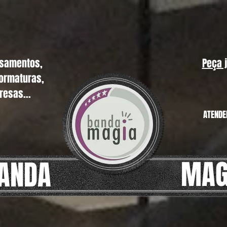
asamentos,
Peça 
formaturas,
resas...
ATENDE
MAG
ANDA