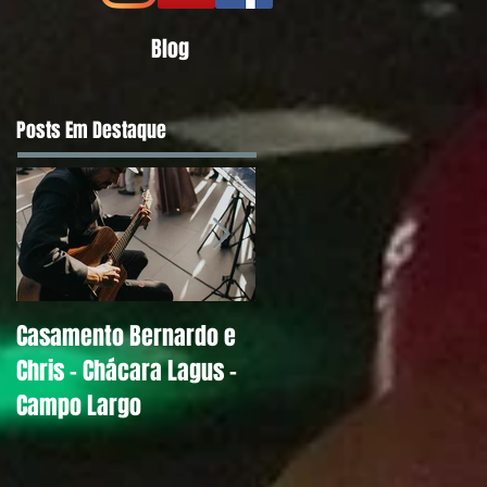
Blog
Posts Em Destaque
Casamento Bernardo e
Alguns Depoimentos
Chris - Chácara Lagus -
Antigos de Noivos
Campo Largo