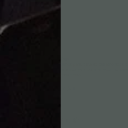
Tags:
banda para festa de casamento
bail
músicos para cerimônia
cerimonia
ba
casamento
Comentários