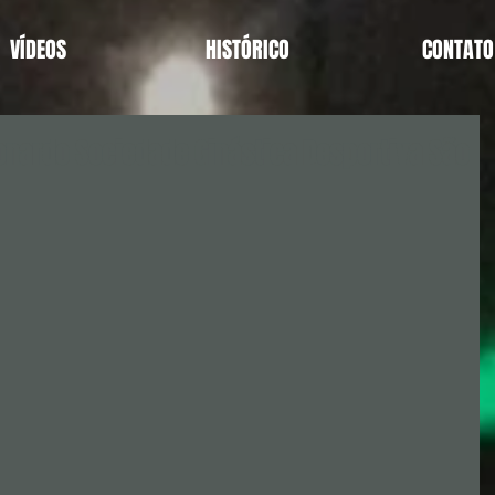
VÍDEOS
HISTÓRICO
CONTATO
nardo Sociedade Ginástica Desportiva São